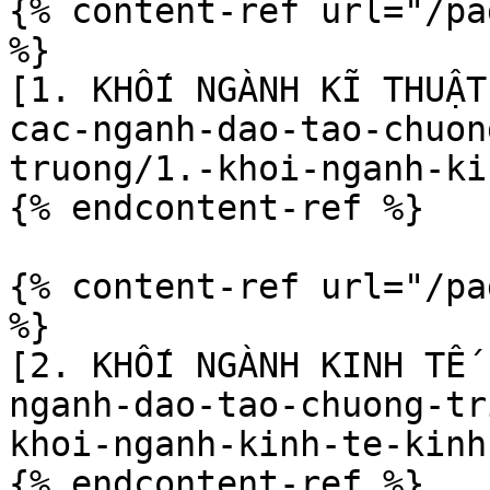
{% content-ref url="/pa
%}

[1. KHỐI NGÀNH KĨ THUẬT
cac-nganh-dao-tao-chuon
truong/1.-khoi-nganh-ki
{% endcontent-ref %}

{% content-ref url="/pa
%}

[2. KHỐI NGÀNH KINH TẾ 
nganh-dao-tao-chuong-tr
khoi-nganh-kinh-te-kinh
{% endcontent-ref %}
