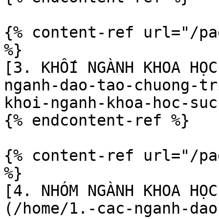
{% content-ref url="/pa
%}

[3. KHỐI NGÀNH KHOA HỌC
nganh-dao-tao-chuong-tr
khoi-nganh-khoa-hoc-suc
{% endcontent-ref %}

{% content-ref url="/pa
%}

[4. NHÓM NGÀNH KHOA HỌC
(/home/1.-cac-nganh-dao