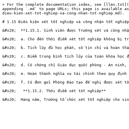
> For the complete documentation index, see [llms.txt](
appending `.md` to page URLs; this page is available as
dieu-kien-xet-tot-nghiep-va-cong-nhan-tot-nghiep.md).

# 1.15 Điều kiện xét tốt nghiệp và công nhận tốt nghiệp

&#x20;  **1.15.1. Sinh viên được Trường xét và công nhậ
&#x20;  a. Cho đến thời điểm xét tốt nghiệp không bị tr
&#x20;  b. Tích lũy đủ học phần, số tín chỉ và hoàn thà
&#x20;  c. Điểm trung bình tích lũy của toàn khóa học đ
&#x20;  d. Có chứng chỉ Giáo dục quốc phòng - An ninh, 
&#x20;  e. Hoàn thành nghĩa vụ tài chính theo quy định 
&#x20;  f. Có đơn gửi Phòng Đào tạo đề nghị được xét tố
&#x20;   **1.15.2. Thời điểm xét tốt nghiệp**
