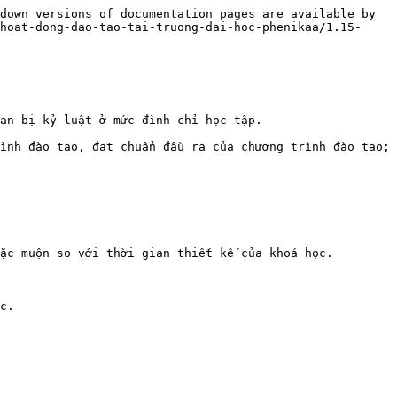
down versions of documentation pages are available by 
hoat-dong-dao-tao-tai-truong-dai-hoc-phenikaa/1.15-
an bị kỷ luật ở mức đình chỉ học tập.

ình đào tạo, đạt chuẩn đầu ra của chương trình đào tạo;

ặc muộn so với thời gian thiết kế của khoá học.
