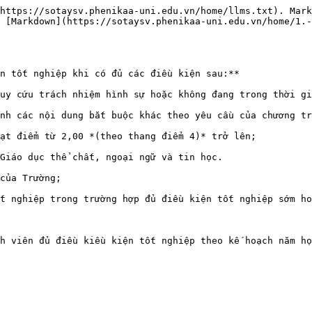
https://sotaysv.phenikaa-uni.edu.vn/home/llms.txt). Mark
 [Markdown](https://sotaysv.phenikaa-uni.edu.vn/home/1.-
n tốt nghiệp khi có đủ các điều kiện sau:**

uy cứu trách nhiệm hình sự hoặc không đang trong thời gi
nh các nội dung bắt buộc khác theo yêu cầu của chương tr
ạt điểm từ 2,00 *(theo thang điểm 4)* trở lên;

Giáo dục thể chất, ngoại ngữ và tin học.

của Trường;

t nghiệp trong trường hợp đủ điều kiện tốt nghiệp sớm ho