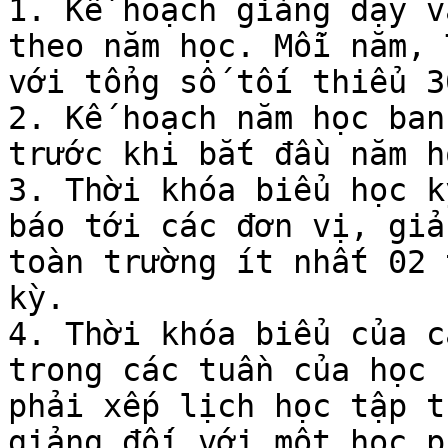
1. Kế hoạch giảng dạy v
theo năm học. Mỗi năm, 
với tổng số tối thiểu 3
2. Kế hoạch năm học ban
trước khi bắt đầu năm họ
3. Thời khóa biểu học k
báo tới các đơn vị, giả
toàn trường ít nhất 02 
kỳ.

4. Thời khóa biểu của c
trong các tuần của học 
phải xếp lịch học tập t
giảng đối với một học p