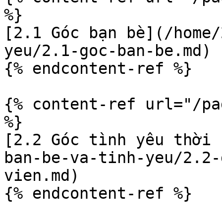
%}

[2.1 Góc bạn bè](/home/
yeu/2.1-goc-ban-be.md)

{% endcontent-ref %}

{% content-ref url="/pa
%}

[2.2 Góc tình yêu thời 
ban-be-va-tinh-yeu/2.2-
vien.md)
