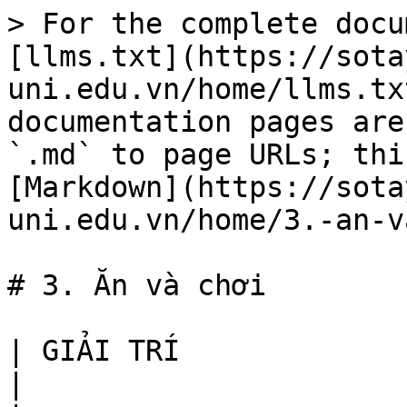
> For the complete documentation index, see [llms.txt](https://sotaysv.phenikaa-uni.edu.vn/home/llms.txt). Markdown versions of documentation pages are available by appending `.md` to page URLs; this page is available as [Markdown](https://sotaysv.phenikaa-uni.edu.vn/home/3.-an-va-choi.md).

# 3. Ăn và chơi

| GIẢI TRÍ                               | Địa chỉ                                                                                                                                                                                                                                                                    |
| -------------------------------------- | -------------------------------------------------------------------------------------------------------------------------------------------------------------------------------------------------------------------------------------------------------------------------- |
| Lotte Cinema Hà Đông                   | Tầng 4, Mê Linh Plaza Hà Đông, Đường Tô Hiệu, phường Hà Cầu, Hà Đông                                                                                                                                                                                                       |
| CGV Cinema Hồ Gươm Plaza               | Tầng 3, Hồ Gươm Plaza, 110 Trần Phú, p Mỗ Lao, Hà Đông                                                                                                                                                                                                                     |
| CGV AEON Mall                          | Tầng 3, TTTM AeonMall Hà Đông                                                                                                                                                                                                                                              |
| TRUNG TÂM VUI CHƠI, MUA SẮM            |                                                                                                                                                                                                                                                                            |
| Big C Hà Đông                          | Tầng 2, Hồ Gươm Plaza, 110 Trần Phú, Mỗ Lao, Hà Đông                                                                                                                                                                                                                       |
| Co.op Mart                             | Km 10, Trần Phú, Mỗ Lao, Hà Đông                                                                                                                                                                                                                                           |
| AEON Mall Hà Đông                      | Tổ dân phố Hoàng Văn Thụ, Phường Dương Nội, Quận Hà Đông, Thành phố Hà Nội                                                                                                                                                                                                 |
| THỂ THAO                               |                                                                                                                                                                                                                                                                            |
| Bể bơi HH2 Xuân Mai Complex            | Cách trường 500m                                                                                                                                                                                                                                                           |
| Bể bơi Phenikaa                        | Trong trường (nhà thi đấu đa năng C1)                                                                                                                                                                                                                                      |
| CT7, CT8 Spark Dương Nội               |                                                                                                                                                                                                                                                                            |
| Phòng tập gym Metro                    | [Melinh Plaza Hà Đông](https://www.google.com/search?output=search\&q=Melinh+Plaza+H%C3%A0+%C4%90%C3%B4ng\&ludocid=12843426708832986304\&gsas=1\&lsig=AB86z5XlIY0AFLkS9azU7H-cMm_r\&sa=X\&ved=2ahUKEwju3r_i45HyAhUuG6YKHb39A-8Q8G0oADAFegQIEhAB) - Hà Cầu, Hà Đông, Hà Nội |
| Sân đá bóng của trường PHENIKAA        | Trong trường                                                                                                                                                                                                                                                               |
| Nhà Thi đấu đa năng Phenikaa           |                                                                                                                                                                                                                                                                            |
| Sân bóng rổ Phenikaa                   |                                         