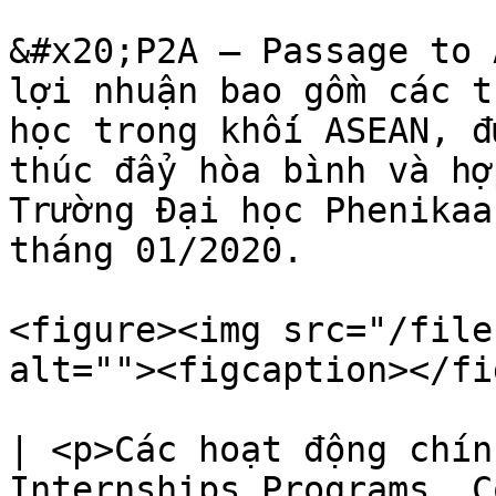
&#x20;P2A – Passage to 
lợi nhuận bao gồm các t
học trong khối ASEAN, đ
thúc đẩy hòa bình và hợ
Trường Đại học Phenikaa
tháng 01/2020.

<figure><img src="/file
alt=""><figcaption></fi
| <p>Các hoạt động chín
Internships Programs, C