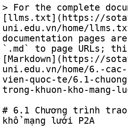
> For the complete docu
[llms.txt](https://sota
uni.edu.vn/home/llms.tx
documentation pages are
`.md` to page URLs; thi
[Markdown](https://sota
uni.edu.vn/home/6.-cac-
vien-quoc-te/6.1-chuong
trong-khuon-kho-mang-lu
# 6.1 Chương trình trao
khổ mạng lưới P2A
