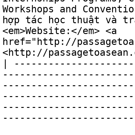
Workshops and Conventio
hợp tác học thuật và tr
<em>Website:</em> <a 
href="http://passagetoa
<http://passagetoasean.
| ---------------------
-----------------------
-----------------------
-----------------------
-----------------------