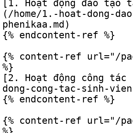
[1. Hoạt động đào tạo t
(/home/1.-hoat-dong-dao
phenikaa.md)

{% endcontent-ref %}

{% content-ref url="/pa
%}

[2. Hoạt động công tác 
dong-cong-tac-sinh-vien.
{% endcontent-ref %}

{% content-ref url="/pa
%}
