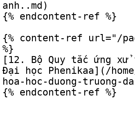
anh..md)

{% endcontent-ref %}

{% content-ref url="/pa
%}

[12. Bộ Quy tắc ứng xử 
Đại học Phenikaa](/home
hoa-hoc-duong-truong-da