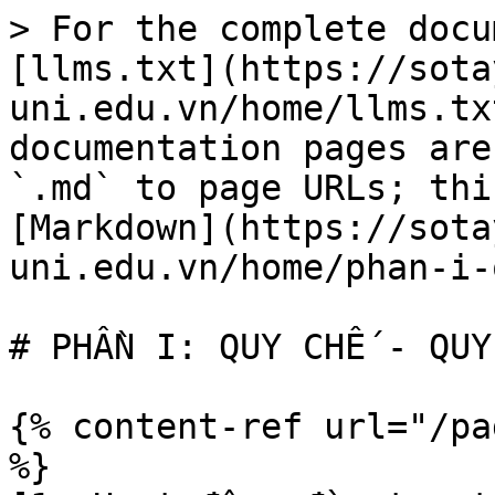
> For the complete docu
[llms.txt](https://sota
uni.edu.vn/home/llms.tx
documentation pages are
`.md` to page URLs; thi
[Markdown](https://sota
uni.edu.vn/home/phan-i-
# PHẦN I: QUY CHẾ - QUY
{% content-ref url="/pa
%}
