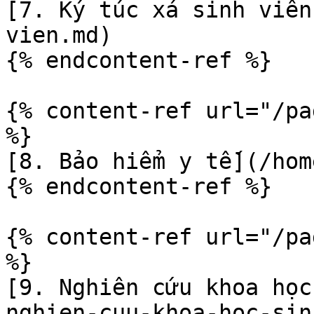
[7. Ký túc xá sinh viên
vien.md)

{% endcontent-ref %}

{% content-ref url="/pa
%}

[8. Bảo hiểm y tế](/hom
{% endcontent-ref %}

{% content-ref url="/pa
%}

[9. Nghiên cứu khoa học
nghien-cuu-khoa-hoc-sin